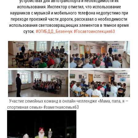
устройствах для автотранспорта и необходимости их
использования.
Инспектор отметил, что использование
наушников с музыкой и мобильного телефона недопустимо при
переходе проезжей части дороги, рассказал о необходимости
использования световозвращающих элементов в темное время
суток.
#ОГИБДД_Безенчук
#Госавтоинспекция63
Участие семейных команд в онлайн-челлендже «Мама, папа, я —
спортивная семья» #заметнаясемья63