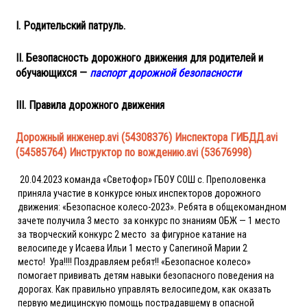
I. Родительский патруль.
II. Безопасность дорожного движения для родителей и
обучающихся —
паспорт дорожной безопасности
III. Правила дорожного движения
Дорожный инжeнер.avi (54308376)
Инспектора ГИБДД.avi
(54585764)
Инструктор по вождению.avi (53676998)
20.04.2023 команда «Светофор» ГБОУ СОШ с. Преполовенка
приняла участие в конкурсе юных инспекторов дорожного
движения:
«Безопасное колесо-2023».
Ребята в общекомандном
зачете получила 3 место
за конкурс по знаниям ОБЖ — 1 место
за творческий конкурс 2 место
за фигурное катание на
велосипеде у Исаева Ильи 1 место у Сапегиной Марии 2
место! Ура!!!! Поздравляем ребят!!
«Безопасное колесо»
помогает прививать детям навыки безопасного поведения на
дорогах. Как правильно управлять велосипедом, как оказать
первую медицинскую помощь пострадавшему в опасной