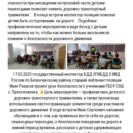
опасности при нахождении на проезжей части детьми-
пешеходами позволит снизить дорожно-транспортный
травматизм.
В конце встречи инспектор полиции пожелал
детям быть осторожными на дороге.
Подобные
профилактические мероприятия в виде бесед с детьми
направлены на то, чтобы как можно больше школьников
помнили о безопасности дорожного движения.
17.02.2023 государственный инспектор БДД ОГИБДД О МВД
России по Безенчукскому району старший лейтенант полиции
Иван Разуков провëл урок безопасности с учениками ГБОУ СОШ
с. Преполовенка.
Цель мероприятия — профилактика детского
дорожно-транспортного травматизма, а также пропаганда
использования светоотражающих элементов среди участников
дорожного движения.
В ходе встречи Иван Сергеевич напомнил
обучающимся о том, как правильно вести себя на дорогах,
пешеходных переходах, о безопасном поведении на дороге в
зимний период времени, рассказал о детских удерживающих