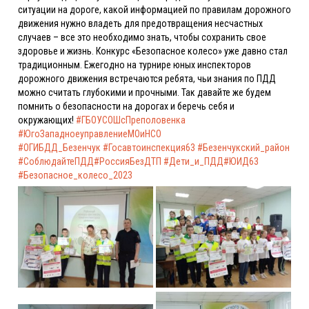
ситуации на дороге, какой информацией по правилам дорожного
движения нужно владеть для предотвращения несчастных
случаев – все это необходимо знать, чтобы сохранить свое
здоровье и жизнь.
Конкурс «Безопасное колесо» уже давно стал
традиционным. Ежегодно на турнире юных инспекторов
дорожного движения встречаются ребята, чьи знания по ПДД
можно считать глубокими и прочными. Так давайте же будем
помнить о безопасности на дорогах и беречь себя и
окружающих!
#ГБОУСОШсПреполовенка
#ЮгоЗападноеуправлениеМОиНСО
#ОГИБДД_Безенчук
#Госавтоинспекция63
#Безенчукский_район
#СоблюдайтеПДД
#РоссияБезДТП
#Дети_и_ПДД
#ЮИД63
#Безопасное_колесо_2023