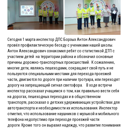
Сегодня 1 марта инспектор ДПС Борзых Антон Александрович
провёл профилактическую беседу с учениками нашей школы.
Антон Александрович ознакомил ребят со статистикой ДТП с
участием детей на территории района и обозначил основные
причины дорожно-транспортных происшествий. К сожалению,
многие дети, являясь пешеходами, сокращают свой путь и не
пользуются специальными местами для перехода проезжей
части, двигаются по дороге при наличии тротуара, или переходят
дорогу на запрещающий сигнал светофора.
В ходе встречи
инспектор рассказал учащимся о том, как правильно вести себя
на дорогах, пешеходных переходах и в общественном
транспорте, рассказал о детских удерживающих устройствах для
автотранспорта и необходимости их использования. Инспектор
отметил, что использование наушников с музыкой и мобильного
телефона недопустимо при переходе проезжей части
дороги. Кроме того он выразил надежду, что развитие понимания