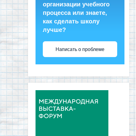
организации учебного
процесса или знаете,
как сделать школу
лучше?
Написать о проблеме