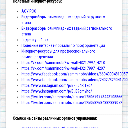
Полезные интернет-ресурсы:
АСУ РСО
Видеоразборы олимпиадных заданий окружного
этапа
Видеоразборы олимпиадных заданий регионального
этапа
Яндекс-учебник
Полезные интернет-порталы по профориентации
Интернет-ресурсы для профессионального
самоопределения
https://vk.com/samminobr?w=wall-43217997_4218
https://vk.com/samminobr?w=wall-43217997_4207
https://www.facebook.com/samminobr/videos/66043934813057
https://www.facebook.com/samminobr/videos/24027329041700
https://www.instagram.com/p/B-_iJ4Rl1xo/
https://www.instagram.com/p/B_B9crrlyho/
https://twitter.com/samminobr/status/1250679773443108866
https://twitter.com/samminobr/status/1250682684382339072
_________________________________________________________
Ссылки на сайты различных органов управления: