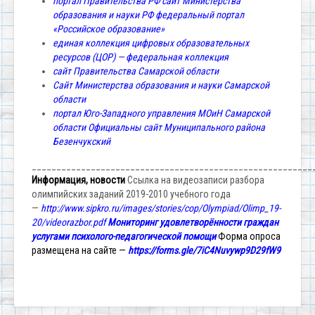
портал Правительства РФ
сайт Министерства
образования и науки РФ
федеральный портал
«Российское образование»
единая коллекция цифровых образовательных
ресурсов (ЦОР) — федеральная коллекция
сайт Правительства Самарской области
Сайт Министерства образования и науки Самарской
области
портал Юго-Западного управления МОиН Самарской
области
Официальны сайт Муниципального района
Безенчукский
_________________________________________________________
Информация, новости
Ссылка на видеозаписи разбора
олимпийских заданий 2019-2010 учебного года
—
http://www.sipkro.ru/images/stories/cop/Olympiad/Olimp_19-
20/videorazbor.pdf
Мониторинг удовлетворённости граждан
услугами психолого-педагогической помощи
Форма опроса
размещена на сайте —
https://forms.gle/7iC4Nuvywp9D29fW9