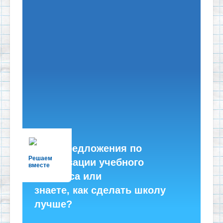
Есть предложения по
Решаем
организации учебного
вместе
процесса или
знаете, как сделать школу
лучше?