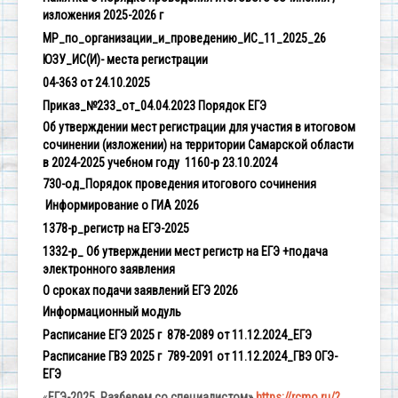
изложения 2025-2026 г
МР_по_организации_и_проведению_ИС_11_2025_26
ЮЗУ_ИС(И)- места регистрации
04-363 от 24.10.2025
Приказ_№233_от_04.04.2023 Порядок ЕГЭ
Об утверждении мест регистрации для участия в итоговом
сочинении (изложении) на территории Самарской области
в 2024-2025 учебном году 1160-р 23.10.2024
730-од_Порядок проведения итогового сочинения
Информирование о ГИА 2026
1378-р_регистр на ЕГЭ-2025
1332-р_ Об утверждении мест регистр на ЕГЭ +подача
электронного заявления
О сроках подачи заявлений ЕГЭ 2026
Информационный модуль
Расписание ЕГЭ 2025 г 878-2089 от 11.12.2024_ЕГЭ
Расписание ГВЭ 2025 г 789-2091 от 11.12.2024_ГВЭ ОГЭ-
ЕГЭ
«
ЕГЭ-2025. Разберем со специалистом»
https://rcmo.ru/?