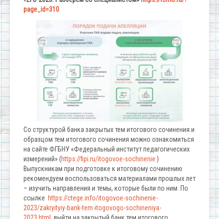
page_id=310
Со структурой банка закрытых тем итогового сочинения и
образцом тем итогового сочинения можно ознакомиться
на сайте ФГБНУ «Федеральный институт педагогических
измерений» (
https://fipi.ru/itogovoe-sochinenie
)
Выпускникам при подготовке к итоговому сочинению
рекомендуем воспользоваться материалами прошлых лет
– изучить направления и темы, которые были по ним. По
ссылке
https://ctege.info/itogovoe-sochinenie-
2023/zakryityiy-bank-tem-itogovogo-sochineniya-
2023.html
выйти на закрытый банк тем итогового