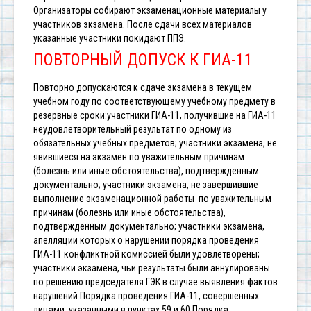
Организаторы собирают экзаменационные материалы у
участников экзамена. После сдачи всех материалов
указанные участники покидают ППЭ.
ПОВТОРНЫЙ ДОПУСК К ГИА-11
Повторно допускаются к сдаче экзамена в текущем
учебном году по соответствующему учебному предмету в
резервные сроки:участники ГИА-11, получившие на ГИА-11
неудовлетворительный результат по одному из
обязательных учебных предметов;
участники экзамена, не
явившиеся на экзамен по уважительным причинам
(болезнь или иные обстоятельства), подтвержденным
документально;
участники экзамена, не завершившие
выполнение экзаменационной работы по уважительным
причинам (болезнь или иные обстоятельства),
подтвержденным документально;
участники экзамена,
апелляции которых о нарушении порядка проведения
ГИА-11 конфликтной комиссией были удовлетворены;
участники экзамена, чьи результаты были аннулированы
по решению председателя ГЭК в случае выявления фактов
нарушений Порядка проведения ГИА-11, совершенных
лицами, указанными в пунктах 59 и 60 Порядка