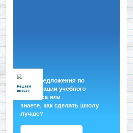
Есть предложения по
Решаем
организации учебного
вместе
процесса или
знаете, как сделать школу
лучше?