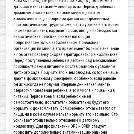
Если Вы
приводите ребенка с 7.00-7.30, то дома можно
дать сок и (или) какие —
либо фрукты.
Переход ребенка о
домашнего воспитания к воспитанию в детском
коллективе всегда сопровождается определенными
психологическими
трудностями, часто у детей в это время
снижается аппетит, нарушается
сон, иногда наблюдаются
невротические реакции, снижается общая
сопротивляемость к заболеваниям. Правильная
организация питания в это
время имеет большое значение
и помогает ребенку скорее адаптироваться
в коллективе.
Перед поступлением ребенка в детский сад максимально
приблизьте
режим питания и состав рациона к условиям
детского сада. Приучить его
к тем блюдам, которые чаще
дают в дошкольном учреждении, особенно,
если раньше
он их никогда не получал.
Впервые дни нельзя менять
стереотип поведения ребенка, в том числе
и привычки в
питании. Первое время, если ребенок не ел
самостоятельно, воспитатели обязательно будут его
кормить и
докармливать.
Если ребенок отказывается от
пищи, ни в коем случае нельзя кормить
его насильно. Это
усиливает отрицательно отношение к детскому
коллективу.
Для профилактики ОРЗ и ОРВИ следует
проводить дополнительно
витаминизацию рациона