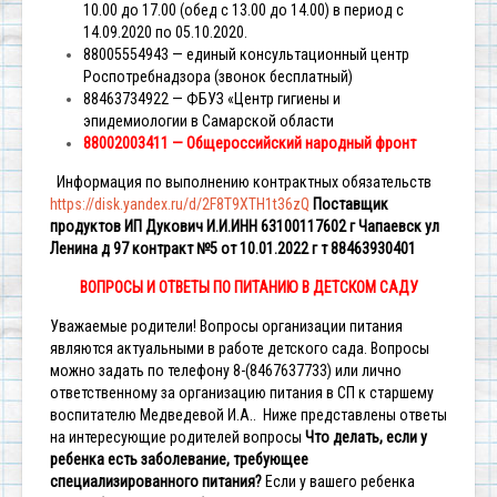
10.00 до 17.00 (обед с 13.00 до 14.00) в период с
14.09.2020 по 05.10.2020.
88005554943 — единый консультационный центр
Роспотребнадзора (звонок бесплатный)
88463734922 — ФБУЗ «Центр гигиены и
эпидемиологии в Самарской области
88002003411 — Общероссийский народный фронт
Информация по выполнению контрактных обязательств
https://disk.yandex.ru/d/2F8T9XTH1t36zQ
Поставщик
продуктов ИП Дукович И.И.ИНН 63100117602 г Чапаевск ул
Ленина д 97 контракт №5 от 10.01.2022 г т 88463930401
ВОПРОСЫ И ОТВЕТЫ ПО ПИТАНИЮ В ДЕТСКОМ САДУ
Уважаемые родители! Вопросы организации питания
являются актуальными в работе детского сада. Вопросы
можно задать по телефону 8-(8467637733) или лично
ответственному за организацию питания в СП к старшему
воспитателю Медведевой И.А..
Ниже представлены ответы
на интересующие родителей вопросы
Что делать, если у
ребенка есть заболевание, требующее
специализированного питания?
Если у вашего ребенка