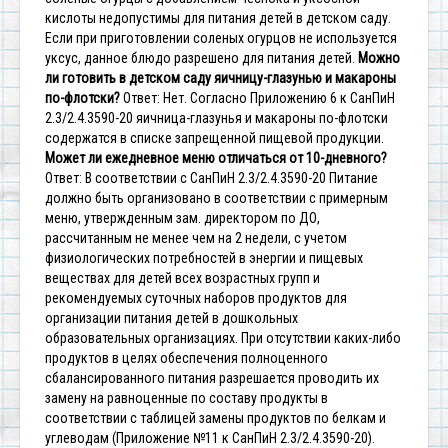
кислоты недопустимы для питания детей в детском саду.
Если при приготовлении соленых огурцов не используется
уксус, данное блюдо разрешено для питания детей.
Можно
ли готовить в детском саду яичницу-глазунью и макароны
по-флотски?
Ответ: Нет. Согласно Приложению 6 к СанПиН
2.3/2.4.3590-20 яичница-глазунья и макароны по-флотски
содержатся в списке запрещенной пищевой продукции.
Может ли ежедневное меню отличаться от 10-дневного?
Ответ: В соответствии с СанПиН 2.3/2.4.3590-20
Питание
должно быть организовано в соответствии с примерным
меню, утвержденным зам. директором по ДО,
рассчитанным не менее чем на 2 недели, с учетом
физиологических потребностей в энергии и пищевых
веществах для детей всех возрастных групп и
рекомендуемых суточных наборов продуктов для
организации питания детей в дошкольных
образовательных организациях.
При отсутствии каких-либо
продуктов в целях обеспечения полноценного
сбалансированного питания разрешается проводить их
замену на равноценные по составу продукты в
соответствии с таблицей замены продуктов по белкам и
углеводам (Приложение №11 к СанПиН 2.3/2.4.3590-20).