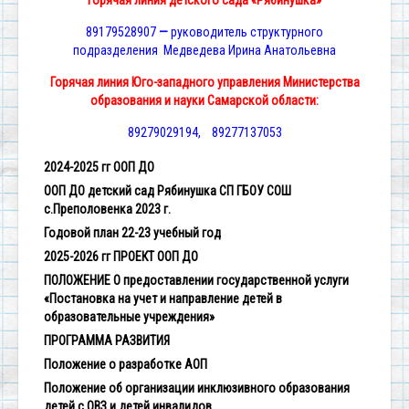
Горячая линия детского сада «Рябинушка»
89179528907
—
руководитель структурного
подразделения Медведева Ирина Анатольевна
Горячая линия Юго-западного управления Министерства
образования и науки Самарской области:
89279029194, 89277137053
2024-2025 гг ООП ДО
ООП ДО детский сад Рябинушка СП ГБОУ СОШ
с.Преполовенка 2023 г.
Годовой план 22-23 учебный год
2025-2026 гг ПРОЕКТ ООП ДО
ПОЛОЖЕНИЕ О предоставлении государственной услуги
«Постановка на учет и направление детей в
образовательные учреждения»
ПРОГРАММА РАЗВИТИЯ
Положение о разработке АОП
Положение об организации инклюзивного образования
детей с ОВЗ и детей инвалидов