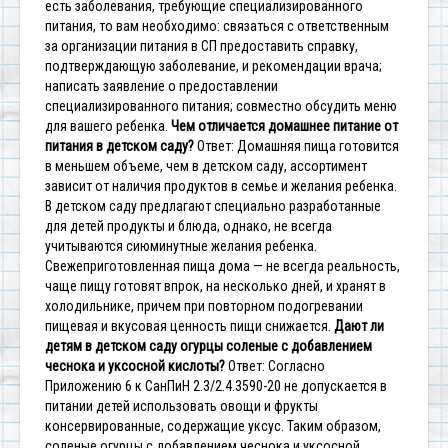
есть заболевания, требующие специализированного
питания, то вам необходимо:
связаться с ответственным
за организации питания в СП
предоставить справку,
подтверждающую заболевание, и рекомендации врача;
написать заявление о предоставлении
специализированного питания;
совместно обсудить меню
для вашего ребенка.
Чем отличается домашнее питание от
питания в детском саду?
Ответ: Домашняя пища готовится
в меньшем объеме, чем в детском саду, ассортимент
зависит от наличия продуктов в семье и желания ребенка.
В детском саду предлагают специально разработанные
для детей продукты и блюда, однако, не всегда
учитываются сиюминутные желания ребенка.
Свежеприготовленная пища дома — не всегда реальность,
чаще пищу готовят впрок, на несколько дней, и хранят в
холодильнике, причем при повторном подогревании
пищевая и вкусовая ценность пищи снижается.
Дают ли
детям в детском саду огурцы соленые с добавлением
чеснока и уксосной кислоты?
Ответ: Согласно
Приложению 6 к СанПиН 2.3/2.4.3590-20 не допускается в
питании детей использовать овощи и фрукты
консервированные, содержащие уксус. Таким образом,
соленые огурцы с добавлением чеснока и уксосной