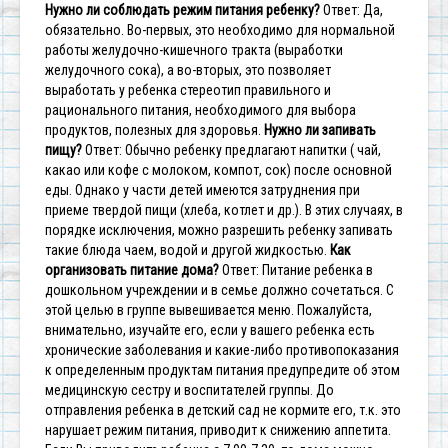
Нужно ли соблюдать режим питания ребенку?
Ответ: Да,
обязательно. Во-первых, это необходимо для нормальной
работы желудочно-кишечного тракта (выработки
желудочного сока), а во-вторых, это позволяет
выработать у ребенка стереотип правильного и
рационального питания, необходимого для выбора
продуктов, полезных для здоровья.
Нужно ли запивать
пищу?
Ответ: Обычно ребенку предлагают напитки ( чай,
какао или кофе с молоком, компот, сок) после основной
еды. Однако у части детей имеются затруднения при
приеме твердой пищи (хлеба, котлет и др.). В этих случаях, в
порядке исключения, можно разрешить ребенку запивать
такие блюда чаем, водой и другой жидкостью.
Как
организовать питание дома?
Ответ: Питание ребенка в
дошкольном учреждении и в семье должно
сочетаться. С
этой целью в группе вывешивается меню. Пожалуйста,
внимательно, изучайте его, если у вашего ребенка есть
хронические
заболевания и какие-либо противопоказания
к определенным продуктам
питания предупредите об этом
медицинскую сестру и воспитателей
группы.
До
отправления ребенка в детский сад не кормите его, т.к. это
нарушает режим питания, приводит к снижению аппетита.