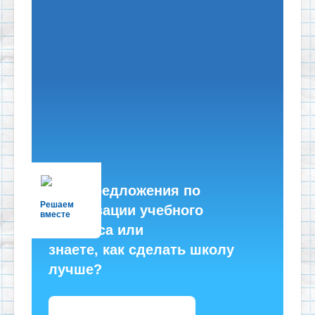
Есть предложения по
Решаем
организации учебного
вместе
процесса или
знаете, как сделать школу
лучше?