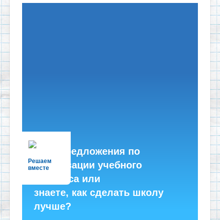
Есть предложения по
Решаем
организации учебного
вместе
процесса или
знаете, как сделать школу
лучше?