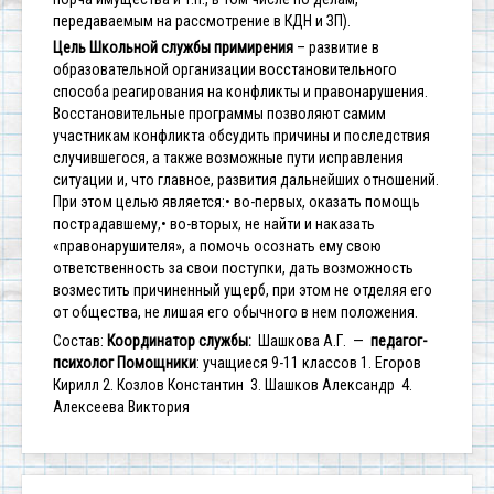
передаваемым на рассмотрение в КДН и ЗП).
Цель Школьной службы примирения
– развитие в
образовательной организации восстановительного
способа реагирования на конфликты и правонарушения.
Восстановительные программы позволяют самим
участникам конфликта обсудить причины и последствия
случившегося, а также возможные пути исправления
ситуации и, что главное, развития дальнейших отношений.
При этом целью является:
• во-первых, оказать помощь
пострадавшему,
• во-вторых, не найти и наказать
«правонарушителя», а помочь осознать ему свою
ответственность за свои поступки, дать возможность
возместить причиненный ущерб, при этом не отделяя его
от общества, не лишая его обычного в нем положения.
Состав:
Координатор службы:
Шашкова А.Г. —
педагог-
психолог
Помощники
: учащиеся 9-11 классов
1. Егоров
Кирилл
2. Козлов Константин
3. Шашков Александр
4.
Алексеева Виктория