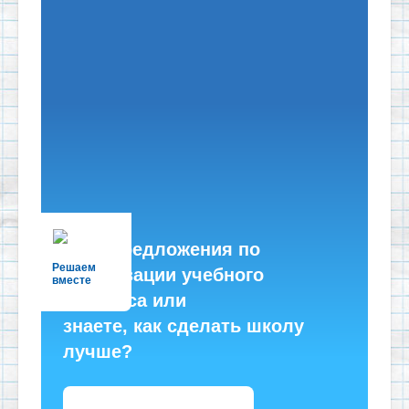
Есть предложения по
Решаем
организации учебного
вместе
процесса или
знаете, как сделать школу
лучше?